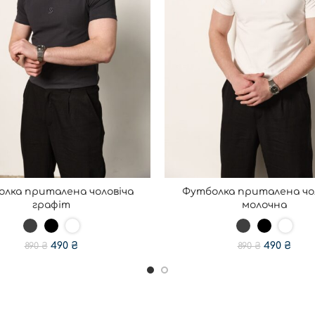
лка приталена чоловіча
Футболка приталена чо
ОБЕРІТЬ ОПЦІЇ
ОБЕРІТЬ ОПЦІЇ
графіт
молочна
490
₴
490
₴
890
₴
890
₴