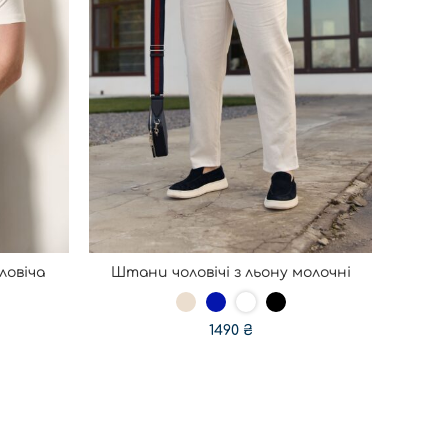
ловіча
Штани чоловічі з льону молочні
Жилет
ОБЕРІТЬ ОПЦІЇ
1490
₴