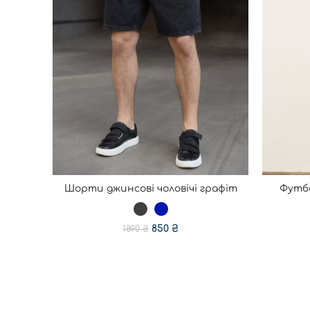
Шорти джинсові чоловічі графіт
Футбо
ОБЕРІТЬ ОПЦІЇ
850
₴
1890
₴