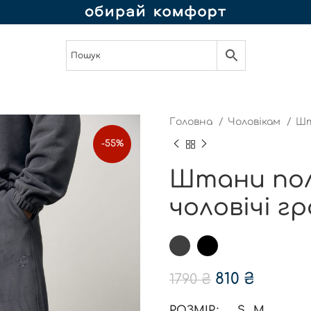
Головна
Чоловікам
Ш
-55%
Штани пол
чоловічі г
810
₴
1790
₴
РОЗМІР
S
M