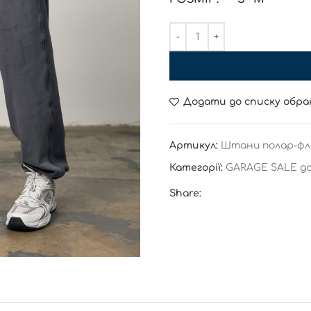
Додати до списку обра
Артикул:
Штани полар-флі
Категорії:
GARAGE SALE до
Share: