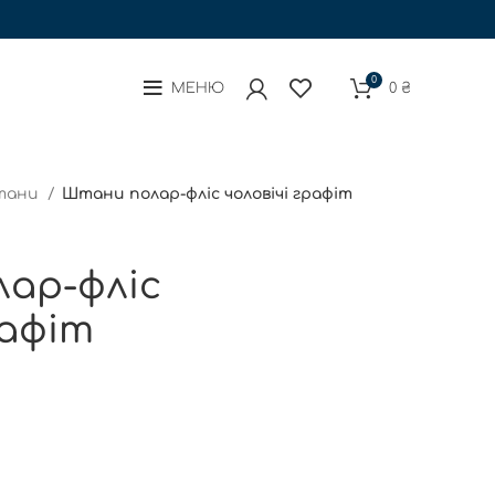
0
МЕНЮ
0
₴
тани
Штани полар-фліс чоловічі графіт
ар-фліс
рафіт