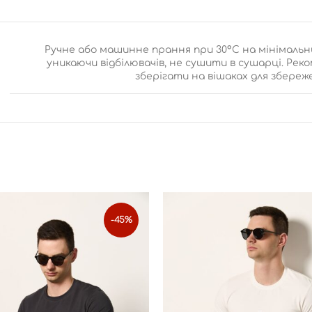
Ручне або машинне прання при 30°C на мінімальн
уникаючи відбілювачів, не сушити в сушарці. Рек
зберігати на вішаках для збереж
-45%