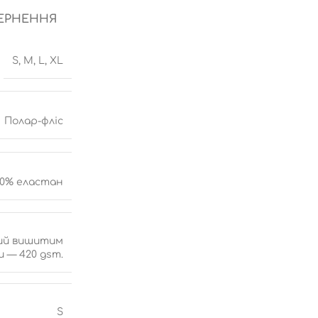
ВЕРНЕННЯ
S, M, L, XL
Полар-фліс
10% еластан
ний вишитим
 — 420 gsm.
S