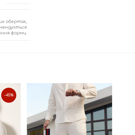
их обертах,
омендується
ення форми.
-45%