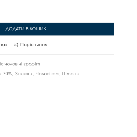
ДОДАТИ В КОШИК
них
Порівняння
с чоловічі графіт
 -70%
,
Знижки
,
Чоловікам
,
Штани