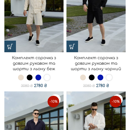
Комплект сорочка з
Комплект сорочка з
довгим рукавом та
довгим рукавом та
шорти з льону беж
шорти з льону чорний
2780
₴
2780
₴
3080
₴
3080
₴
-10%
-10%