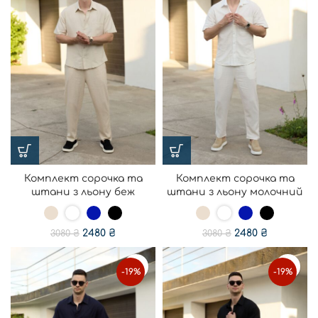
Комплект сорочка та
Комплект сорочка та
штани з льону беж
штани з льону молочний
2480
₴
2480
₴
3080
₴
3080
₴
-19%
-19%