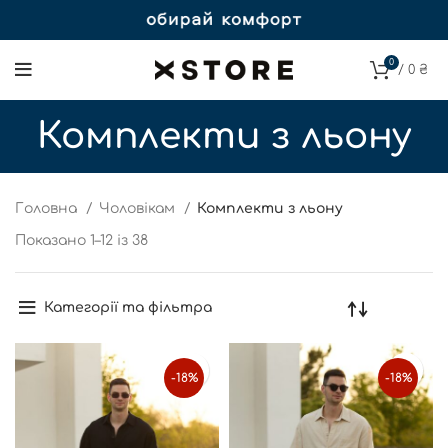
0
/
0
₴
Комплекти з льону
Головна
Чоловікам
Комплекти з льону
Показано 1–12 із 38
Категорії та фільтра
-18%
-18%