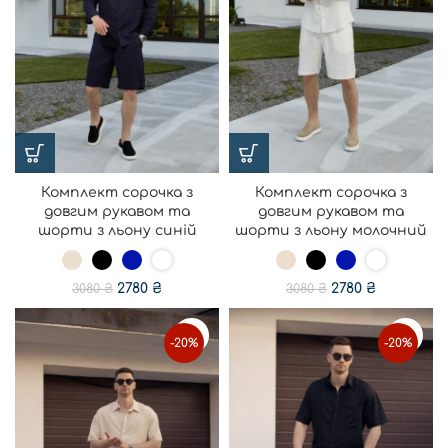
Комплект сорочка з
Комплект сорочка з
довгим рукавом та
довгим рукавом та
шорти з льону синій
шорти з льону молочний
2780
₴
2780
₴
3080
₴
3080
₴
-20%
-20%