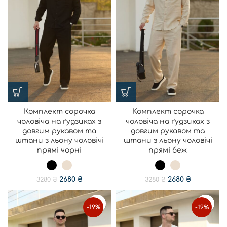
Комплект сорочка
Комплект сорочка
чоловіча на ґудзиках з
чоловіча на ґудзиках з
довгим рукавом та
довгим рукавом та
штани з льону чоловічі
штани з льону чоловічі
прямі чорні
прямі беж
2680
₴
2680
₴
3280
₴
3280
₴
-19%
-19%