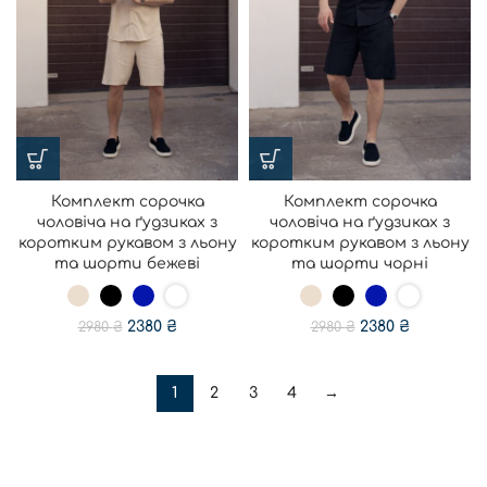
Комплект сорочка
Комплект сорочка
чоловіча на ґудзиках з
чоловіча на ґудзиках з
коротким рукавом з льону
коротким рукавом з льону
та шорти бежеві
та шорти чорні
2380
₴
2380
₴
2980
₴
2980
₴
1
2
3
4
→