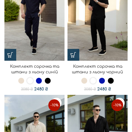
Комплект сорочка та
Комплект сорочка та
штани з льону синій
штани з льону чорний
2480
₴
2480
₴
3080
₴
3080
₴
-10%
-10%