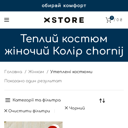
0
/
0
₴
Теплий костюм
жіночий Колір chornij
Головна
Жінкам
Утеплені костюми
Показано один результат
Категорії та фільтра
Чорний
Очистити фільтри