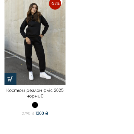
-53%
Костюм реглан фліс 2025
чорний
1300
₴
2790
₴