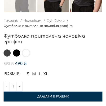
Головна
Чоловікам
Футболки
Футболка приталена чоловіча графіт
Футболка приталена чоловіча
графіт
490
₴
890
₴
РОЗМІР
S
M
L
XL
ДОДАТИ В КОШИК