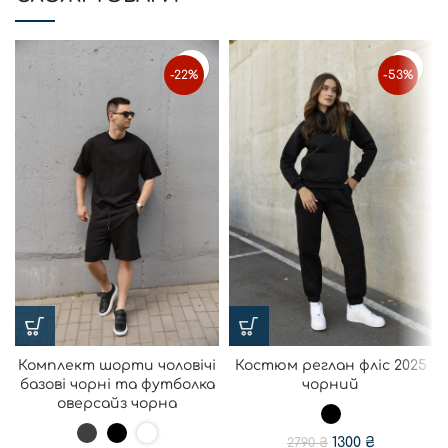
-22%
-53%
Комплект шорти чоловічі
Костюм реглан фліс 2025
базові чорні та футболка
чорний
оверсайз чорна
1300
₴
2790
₴