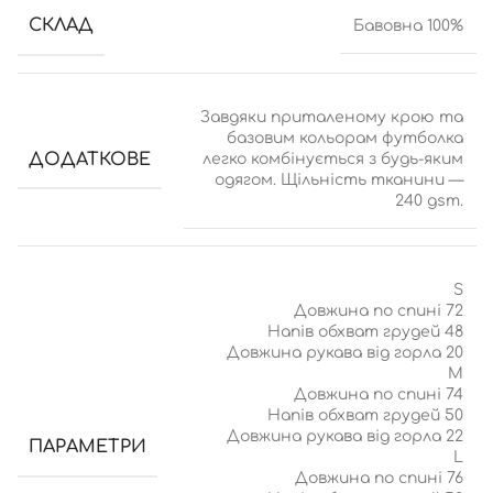
СКЛАД
Бавовна 100%
Завдяки приталеному крою та
базовим кольорам футболка
ДОДАТКОВЕ
легко комбінується з будь-яким
одягом. Щільність тканини —
240 gsm.
S
Довжина по спині 72
Напів обхват грудей 48
Довжина рукава від горла 20
М
Довжина по спині 74
Напів обхват грудей 50
Довжина рукава від горла 22
ПАРАМЕТРИ
L
Довжина по спині 76