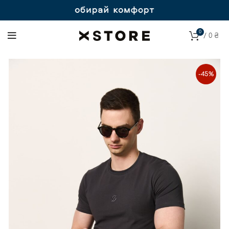
0
/
0
₴
-45%