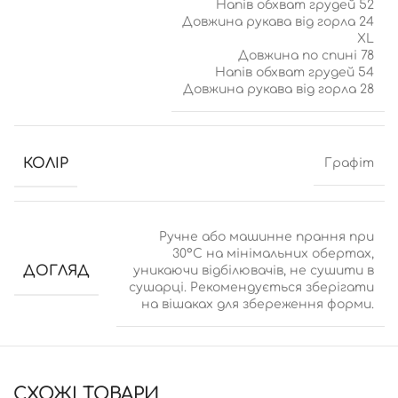
Напів обхват грудей 52
Довжина рукава від горла 24
XL
Довжина по спині 78
Напів обхват грудей 54
Довжина рукава від горла 28
КОЛІР
Графіт
Ручне або машинне прання при
30°C на мінімальних обертах,
ДОГЛЯД
уникаючи відбілювачів, не сушити в
сушарці. Рекомендується зберігати
на вішаках для збереження форми.
CХОЖІ ТОВАРИ