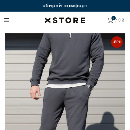
0
/
0
₴
-50%