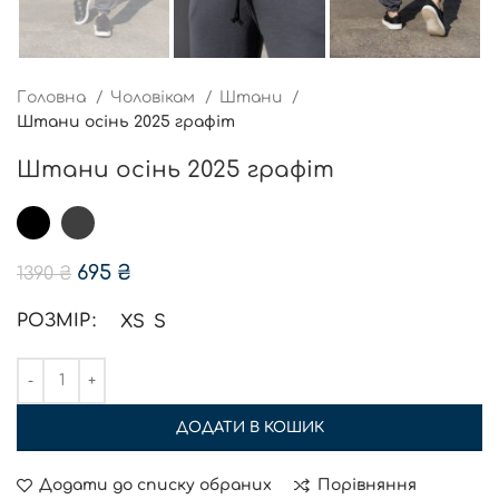
Головна
Чоловікам
Штани
Штани осінь 2025 графіт
Штани осінь 2025 графіт
695
₴
1390
₴
РОЗМІР
XS
S
ДОДАТИ В КОШИК
Додати до списку обраних
Порівняння