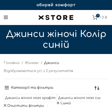
0
/
0
₴
Джинси жіночі Колір
синій
Головна
Жінкам
Джинси
Відображаються усі з 2 результатів
Категорії та фільтра
Джинси жіночі мом графіт
Джинси жіночі мом сині
Синій
Очистити фільтри