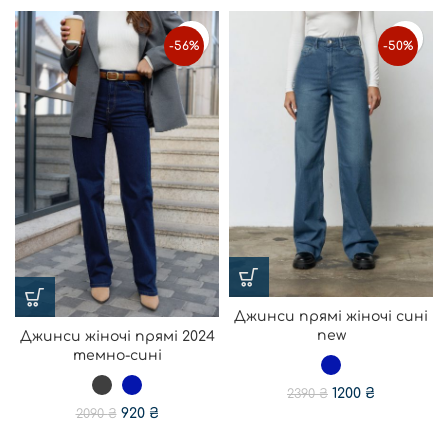
-56%
-50%
Джинси прямі жіночі сині
new
Джинси жіночі прямі 2024
темно-сині
1200
₴
2390
₴
920
₴
2090
₴