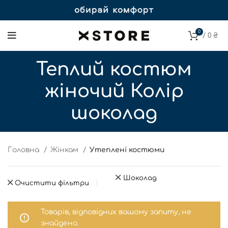
0
/
0
₴
Теплий костюм
жіночий Колір
шоколад
Головна
Жінкам
Утеплені костюми
Шоколад
Очистити фільтри
Товарів, відповідних вашому запиту, не
знайдено.