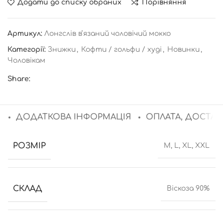
Додати до списку обраних
Порівняння
Артикул:
Лонгслів вʼязаний чоловічий мокко
Категорії:
Знижки
,
Кофти / гольфи / худі
,
Новинки
,
Чоловікам
Share:
ДОДАТКОВА ІНФОРМАЦІЯ
ОПЛАТА, ДОСТАВ
РОЗМІР
M, L, XL, XXL
СКЛАД
Віскоза 90%