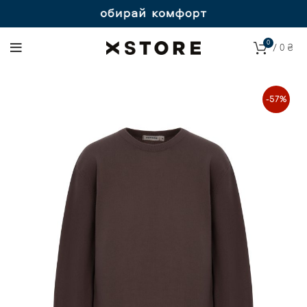
0
/
0
₴
-57%