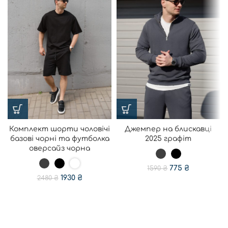
Комплект шорти чоловічі
Джемпер на блискавці
базові чорні та футболка
2025 графіт
оверсайз чорна
775
₴
1590
₴
1930
₴
2480
₴