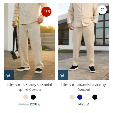
-19%
Штани з льону чоловічі
Штани чоловічі з льону
прямі бежеві
бежеві
1290
₴
1490
₴
1590
₴