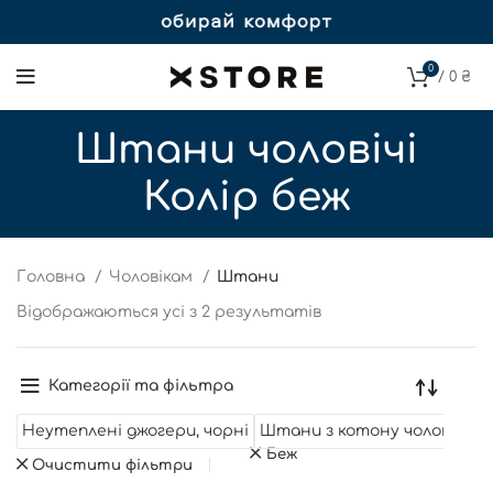
0
/
0
₴
Штани чоловічі
Колір беж
Головна
Чоловікам
Штани
Відображаються усі з 2 результатів
Категорії та фільтра
Неутеплені джогери, чорні
Штани з котону чоловічі бе
Беж
Очистити фільтри