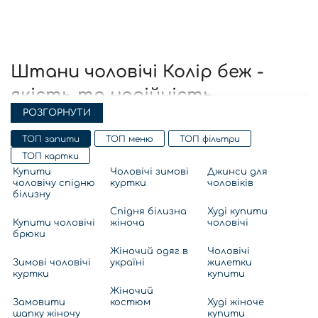
Штани чоловічі Колір беж -
якість та надійність
РОЗГОРНУТИ
Ласкаво просимо до XSTORE-BRAND -
магазин жіночої
ТОП запити
ТОП меню
ТОП фільтри
білизни
! Ми пропонуємо широкий асортимент на
парні
ТОП картки
футболки для двох
, від основних частин гардероба до
яскравих елементів, що підкреслюють вашу
Купити
Чоловічі зимові
Джинси для
чоловічу спідню
куртки
чоловіків
індивідуальність. Серед наших товарів ви знайдете як.
білизну
жіночі костюми теплі
, так і
літній комплект чоловічий
.
Спідня білизна
Худі купити
Наші клієнти можуть скористатися вигідними акціями,
Купити чоловічі
жіноча
чоловічі
пропозиціями та доступними цінами. Ми забезпечуємо
брюки
високу якість продукції, щоб вона служила вам багато
Жіночий одяг в
Чоловічі
років і зберігала свій стан.
Зимові чоловічі
україні
жилетки
Штани чоловічі Колір беж в
куртки
купити
Жіночий
інтернет-магазині "XSTORE"
Замовити
костюм
Худі жіноче
шапку жіночу
купити