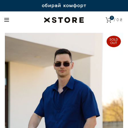
0
/
0
₴
SOLD
OUT