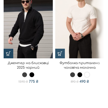
Джемпер на блискавці
Футболка приталена
2025 чорний
чоловіча молочна
775
₴
490
₴
1590
₴
890
₴