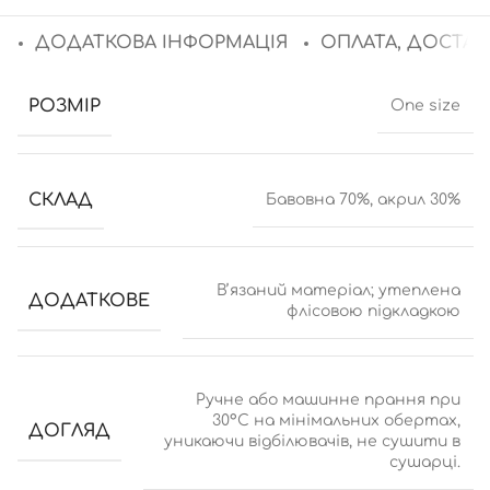
ДОДАТКОВА ІНФОРМАЦІЯ
ОПЛАТА, ДОСТАВ
РОЗМІР
One size
СКЛАД
Бавовна 70%, акрил 30%
Вʼязаний матеріал; утеплена
ДОДАТКОВЕ
флісовою підкладкою
Ручне або машинне прання при
30°C на мінімальних обертах,
ДОГЛЯД
уникаючи відбілювачів, не сушити в
сушарці.