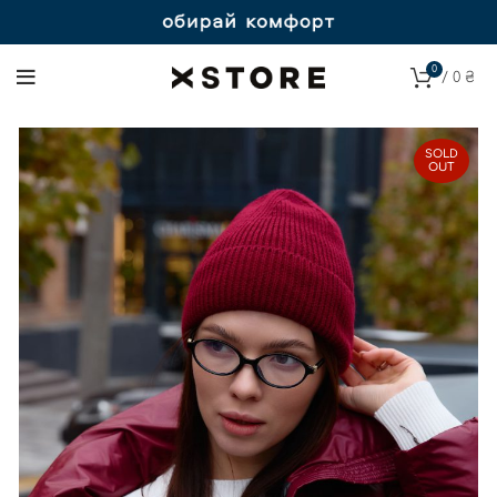
0
/
0
₴
SOLD
OUT