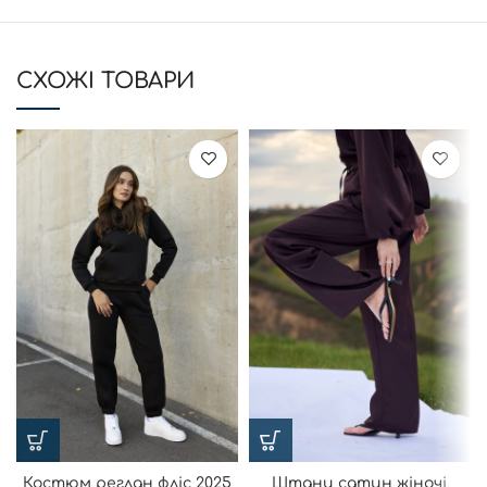
CХОЖІ ТОВАРИ
Костюм реглан фліс 2025
Штани сатин жіночі