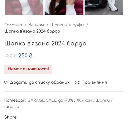
Головна
Жінкам
Шапки / шарфи
Шапка в’язана 2024 бордо
Шапка в’язана 2024 бордо
250
₴
750
₴
Немає в наявності
Додати до списку обраних
Порівняння
Категорії:
GARAGE SALE до -70%
,
Жінкам
,
Шапки /
шарфи
Share: