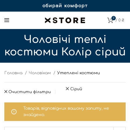
0
/
0
₴
Чоловічі теплі
костюми Колір сірий
Головна
Чоловікам
Утеплені костюми
Сірий
Очистити фільтри
Товарів, відповідних вашому запиту, не
знайдено.