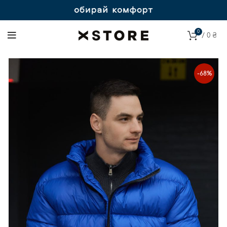
0
/
0
₴
-68%