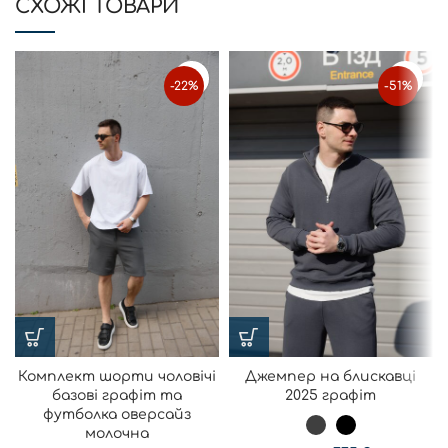
CХОЖІ ТОВАРИ
-22%
-51%
Комплект шорти чоловічі
Джемпер на блискавці
базові графіт та
2025 графіт
футболка оверсайз
молочна