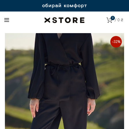
0
/
0
₴
-32%