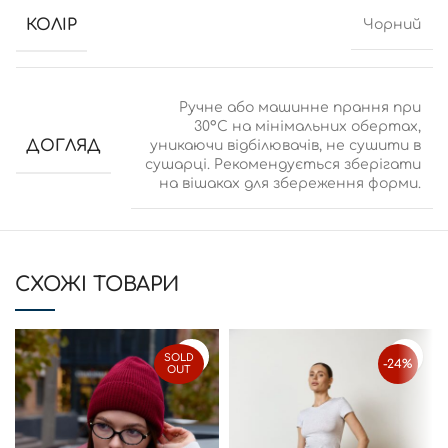
КОЛІР
Чорний
Ручне або машинне прання при
30°C на мінімальних обертах,
ДОГЛЯД
уникаючи відбілювачів, не сушити в
сушарці. Рекомендується зберігати
на вішаках для збереження форми.
CХОЖІ ТОВАРИ
SOLD
-24%
OUT