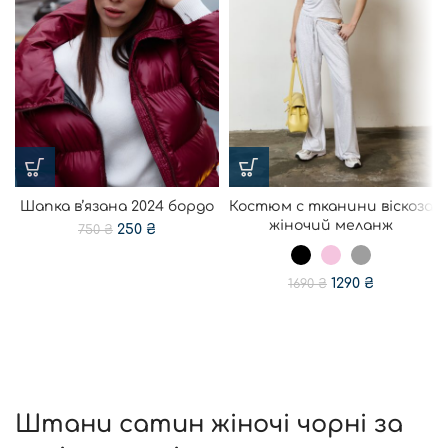
Шапка в’язана 2024 бордо
Костюм с тканини віскоза
жіночий меланж
250
₴
750
₴
1290
₴
1690
₴
Штани сатин жіночі чорні за