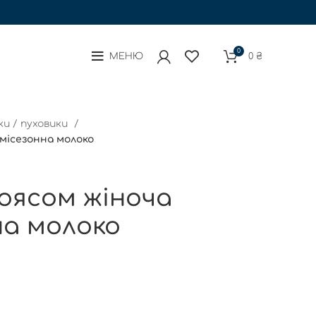
0
МЕНЮ
0
₴
и / пуховики
емісезонна молоко
оясом жіноча
на молоко