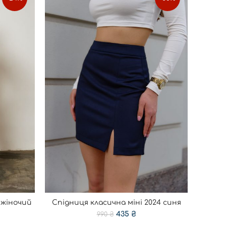
 жіночий
Спідниця класична міні 2024 синя
Кост
ОБЕРІТЬ ОПЦІЇ
435
₴
990
₴