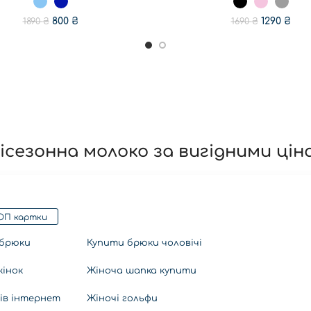
800
₴
1290
₴
1890
₴
1690
₴
ісезонна молоко за вигідними цін
сукні
! Пропонуємо різноманітну продукцію на
светри для жі
 каталозі ви знайдете як
шорти жіночі
, так і
футболки чолов
и гарантуємо високу якість кожного товару, щоб він служив 
ОП картки
ісезонна молоко в магазині чолов
 брюки
Купити брюки чоловічі
жінок
Жіноча шапка купити
і зручність придбання товарів. В нашому магазині ви может
ків інтернет
Жіночі гольфи
піджак жіночий купити
які ви можете за приємними цінами. Зай