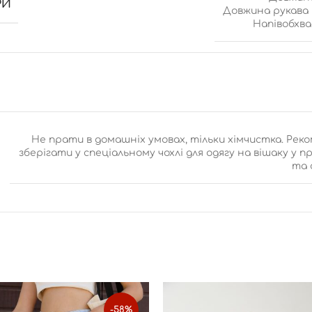
РИ
Довжина рукава 
Напівобхва
Не прати в домашніх умовах, тільки хімчистка. Рек
зберігати у спеціальному чохлі для одягу на вішаку у 
та 
-58%