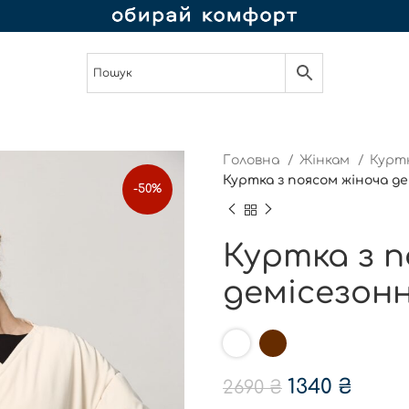
Головна
Жінкам
Куртк
Куртка з поясом жіноча д
-50%
Куртка з п
демісезон
1340
₴
2690
₴