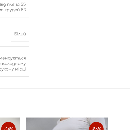
від плеча 55
т грудей 53
Білий
омендується
прохолодному
сухому місці
-24%
-56%