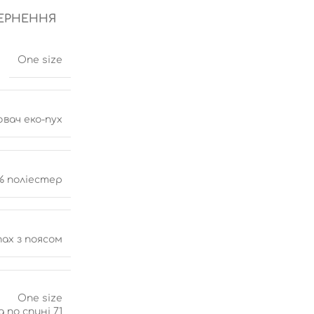
ВЕРНЕННЯ
One size
вач еко-пух
% поліестер
пах з поясом
One size
 по спині 71