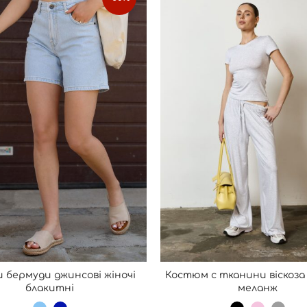
бермуди джинсові жіночі
Костюм с тканини віскоза
ОБЕРІТЬ ОПЦІЇ
ОБЕРІТЬ ОПЦІЇ
блакитні
меланж