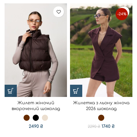
-24%
Жилет жіночий
Жилетка з льону жіноча
вкорочений шоколад
2026 шоколад
2490
₴
1740
₴
2290
₴