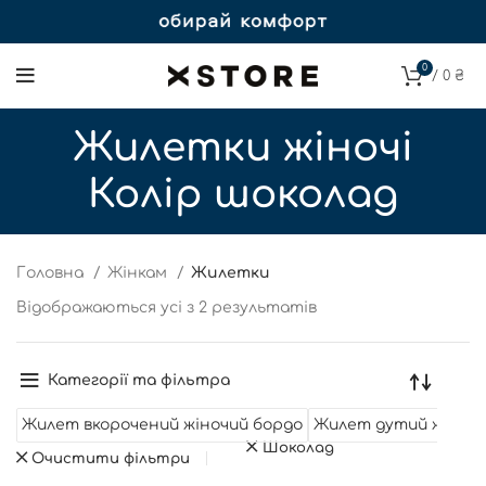
0
/
0
₴
Жилетки жіночі
Колір шоколад
Головна
Жінкам
Жилетки
Відображаються усі з 2 результатів
Категорії та фільтра
Жилет вкорочений жіночий бордо
Жилет дутий жіночи
Шоколад
Очистити фільтри