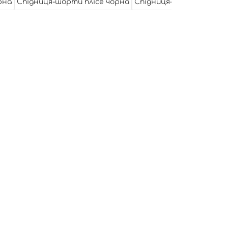
рна
Спідниця-шорти плісе чорна
Спідниця-шорти плісе 