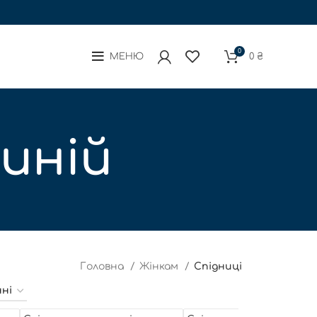
0
МЕНЮ
0
₴
синій
Головна
Жінкам
Спідниці