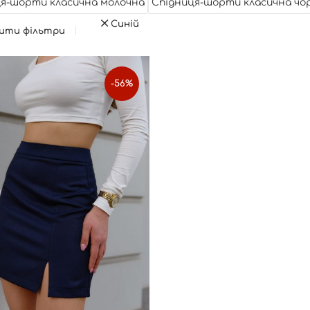
я-шорти класична молочна
Спідниця-шорти класична чо
Синій
ити фільтри
-56%