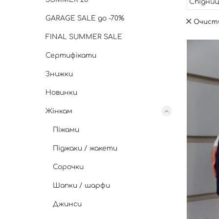
Спідниц
GARAGE SALE до -70%
Очист
FINAL SUMMER SALE
Сертифікати
Знижки
Новинки
Жінкам
Піжами
Піджаки / жакети
Сорочки
Шапки / шарфи
Джинси