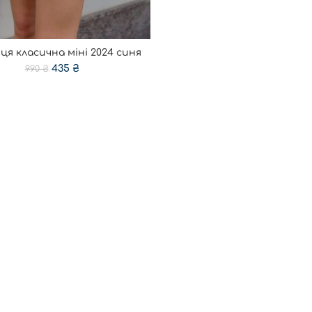
ця класична міні 2024 синя
ОБЕРІТЬ ОПЦІЇ
435
₴
990
₴