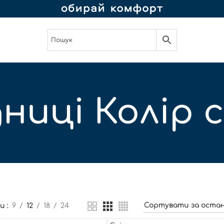
ниці Колір 
ти
9
12
18
24