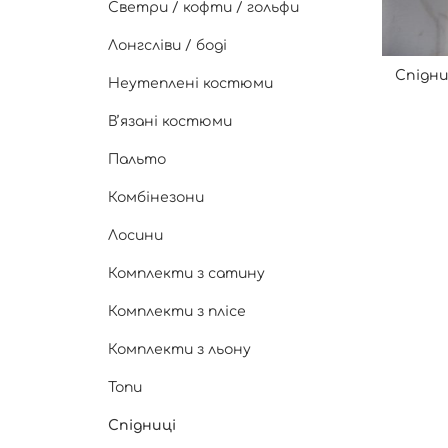
Светри / кофти / гольфи
Лонгсліви / боді
Спідни
Неутеплені костюми
Вʼязані костюми
Пальто
Комбінезони
Лосини
Комплекти з сатину
Комплекти з плісе
Комплекти з льону
Топи
Спідниці