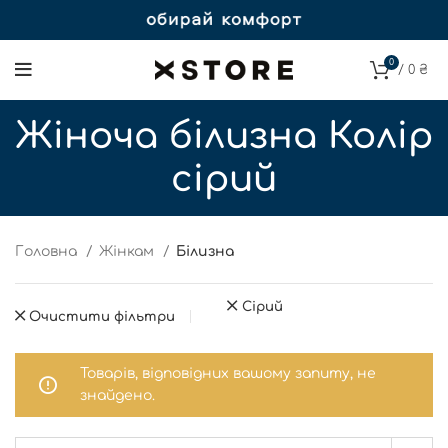
0
/
0
₴
Жіноча білизна Колір
сірий
Головна
Жінкам
Білизна
Сірий
Очистити фільтри
Товарів, відповідних вашому запиту, не
знайдено.