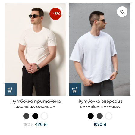
-45%
Футболка приталена
Футболка оверсайз
чоловіча молочна
чоловіча молочна
490
₴
1090
₴
890
₴