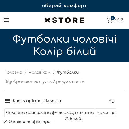
0
/
0
₴
Футболки чоловічі
Колір білий
Головна
Чоловікам
Футболки
Відображаються усі з 2 результатів
Категорії та фільтра
Чоловіча приталена футболка, молочна
Чоловіча прит
Білий
Очистити фільтри