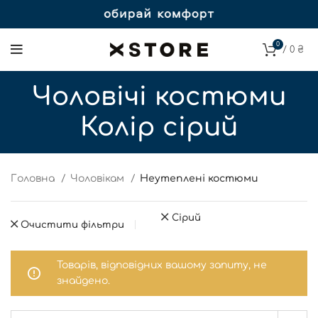
0
/
0
₴
Чоловічі костюми
Колір сірий
Головна
Чоловікам
Неутеплені костюми
Сірий
Очистити фільтри
Товарів, відповідних вашому запиту, не
знайдено.