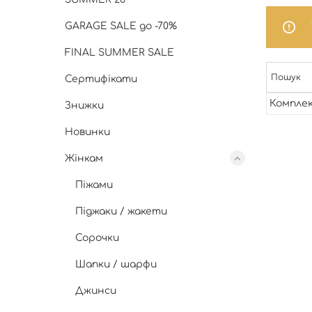
GARAGE SALE до -70%
FINAL SUMMER SALE
Сертифікати
Комплек
Знижки
Новинки
Жінкам
Піжами
Піджаки / жакети
Сорочки
Шапки / шарфи
Джинси