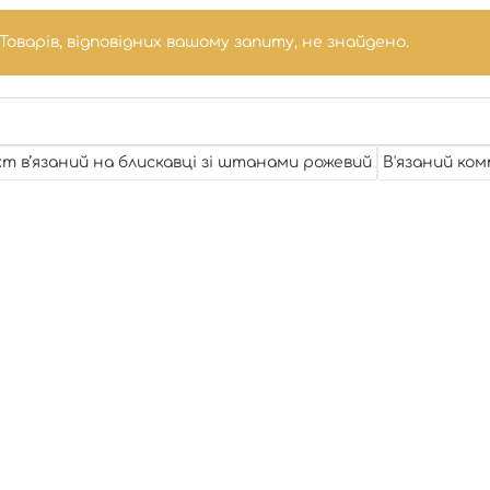
Товарів, відповідних вашому запиту, не знайдено.
т в’язаний на блискавці зі штанами рожевий
В'язаний ком