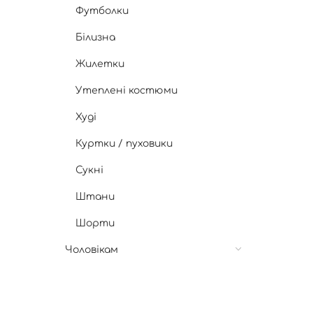
Футболки
Білизна
Жилетки
Утеплені костюми
Худі
Куртки / пуховики
Сукні
Штани
Шорти
Чоловікам