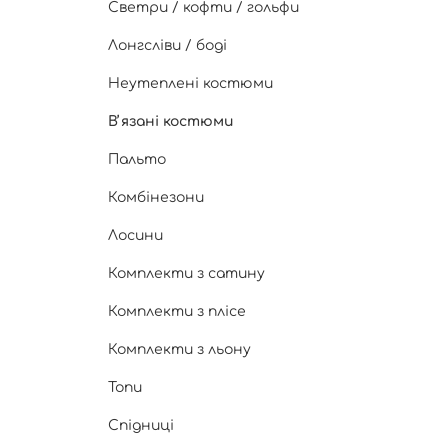
Светри / кофти / гольфи
Лонгсліви / боді
Неутеплені костюми
Вʼязані костюми
Пальто
Комбінезони
Лосини
Комплекти з сатину
Комплекти з плісе
Комплекти з льону
Топи
Спідниці