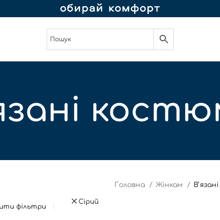
язані кост
Головна
Жінкам
Вʼязан
Сірий
ити фільтри