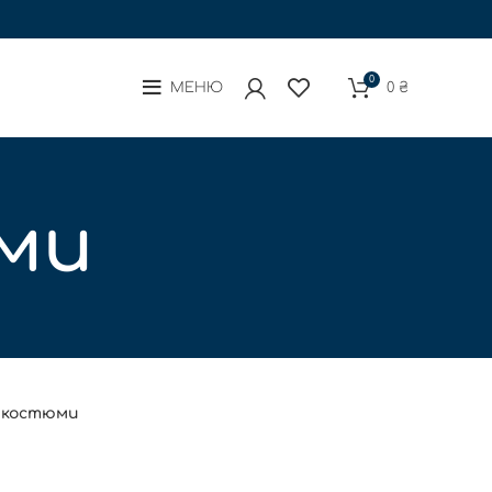
0
МЕНЮ
0
₴
юми
і костюми