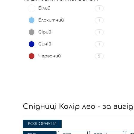
Білий
1
Блакитний
1
Сірий
1
Синій
1
Червоний
2
Спідниці Колір лео - за виг
Вітаємо вас в XSTORE-BRAND -
інтернет магазин о
РОЗГОРНУТИ
яскравих елементів, що підкреслюють вашу індиві
можуть скористатися акціями, спеціальними пропоз