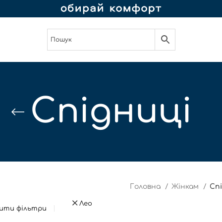
Спідниці
Головна
Жінкам
Сп
Лео
ити фільтри