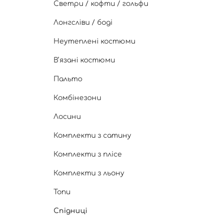
Светри / кофти / гольфи
Лонгсліви / боді
Неутеплені костюми
Вʼязані костюми
Пальто
Комбінезони
Лосини
Комплекти з сатину
Комплекти з плісе
Комплекти з льону
Топи
Спідниці