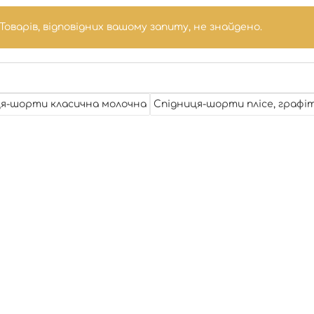
Товарів, відповідних вашому запиту, не знайдено.
я-шорти класична молочна
Спідниця-шорти плісе, графі