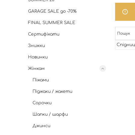
GARAGE SALE до -70%
FINAL SUMMER SALE
Сертифікати
Спідниц
Знижки
Новинки
Жінкам
Піжами
Піджаки / жакети
Сорочки
Шапки / шарфи
Джинси