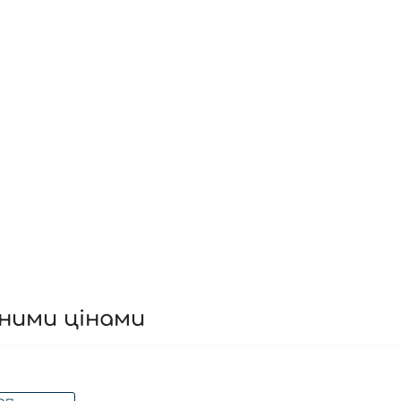
ідними цінами
дягу чоловічий
! Ми пропонуємо широкий асортимент на
піж
дуальність. У нашому магазині ви знайдете як
футболки для 
иціями та вигідними цінами. Ми забезпечуємо відмінну якіст