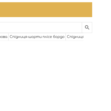
това
Спідниця-шорти плісе бордо
Спідниця-шорти плісе,