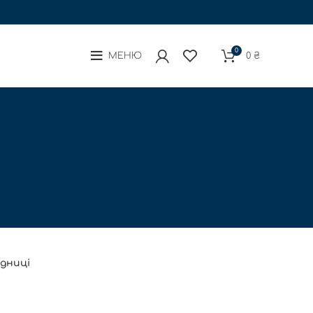
0
МЕНЮ
0
₴
ідниці