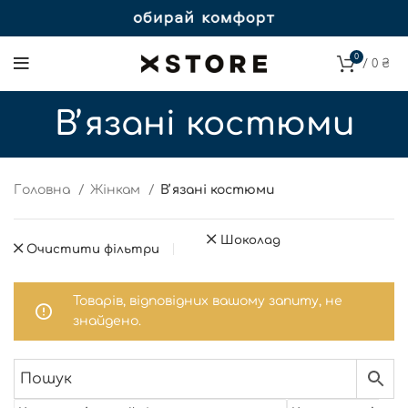
0
/
0
₴
Вʼязані костюми
Головна
Жінкам
Вʼязані костюми
Шоколад
Очистити фільтри
Товарів, відповідних вашому запиту, не
знайдено.