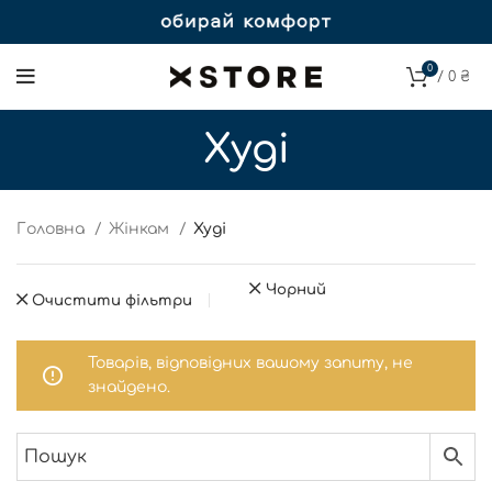
0
/
0
₴
Худі
Головна
Жінкам
Худі
Чорний
Очистити фільтри
Товарів, відповідних вашому запиту, не
знайдено.