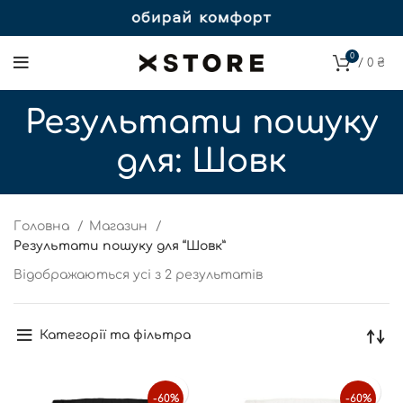
0
/
0
₴
Результати пошуку
для: Шовк
Головна
Магазин
Результати пошуку для “Шовк”
Відображаються усі з 2 результатів
Категорії та фільтра
-60%
-60%