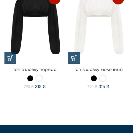
Топ з шовку чорний
Топ з шовку молочний
315
₴
315
₴
790
₴
790
₴